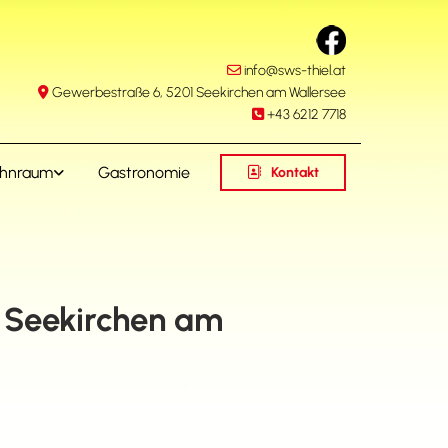
info@sws-thiel.at

Gewerbestraße 6, 5201 Seekirchen am Wallersee

+43 6212 7718

hnraum
Gastronomie
Kontakt
 Seekirchen am