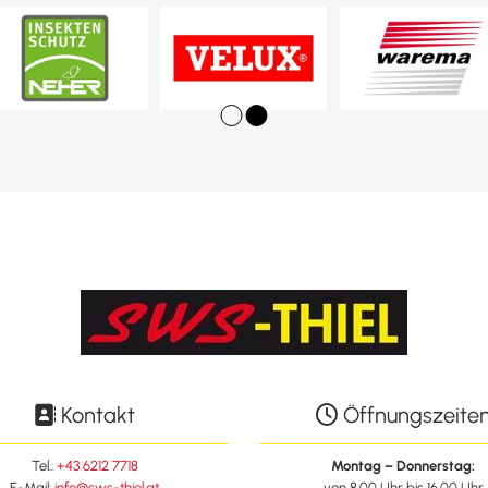
Kontakt
Öffnungszeite


Tel.:
+43 6212 7718
Montag – Donnerstag:
E-Mail:
info@sws-thiel.at
von 8.00 Uhr bis 16.00 Uhr