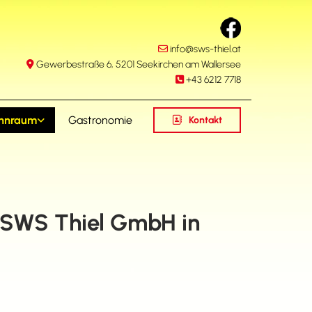
info@sws-thiel.at

Gewerbestraße 6, 5201 Seekirchen am Wallersee

+43 6212 7718

hnraum
Gastronomie
Kontakt
 SWS Thiel GmbH in